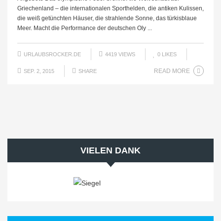
Griechenland – die internationalen Sporthelden, die antiken Kulissen,
die weiß getünchten Häuser, die strahlende Sonne, das türkisblaue
Meer. Macht die Performance der deutschen Oly ...
URLAUBSROCKER.DE
4419 VIEWS
0
LIKES
READ MORE
SEP. 2, 2015
SHARE
VIELEN DANK