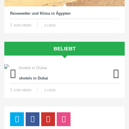
Reisewetter und Klima in Ägypten
8240 VIEWS
3
LIKES
BELIEBT
Luxushotels in Dubai
Previous
Next
6766 VIEWS
2
LIKES